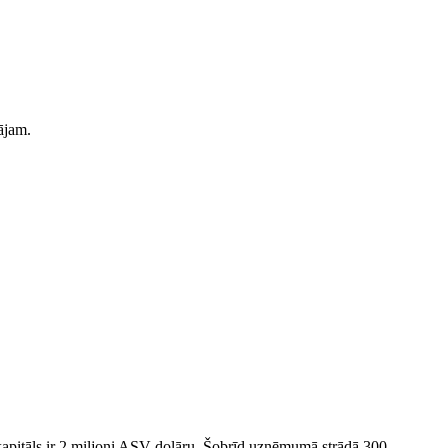
ājam.
s kapitāls ir 2 miljoni ASV dolāru. Šobrīd uzņēmumā strādā 300