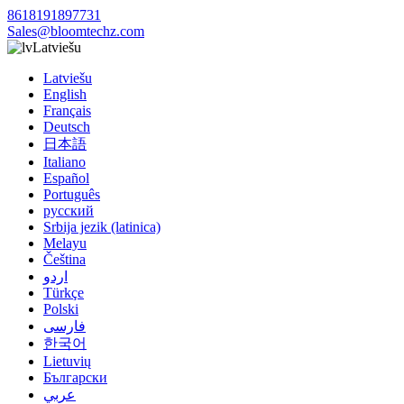
8618191897731
Sales@bloomtechz.com
Latviešu
Latviešu
English
Français
Deutsch
日本語
Italiano
Español
Português
русский
Srbija jezik (latinica)
Melayu
Čeština
اردو
Türkçe
Polski
فارسی
한국어
Lietuvių
Български
عربي