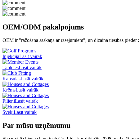
OEM/ODM pakalpojums
OEM ir "ražošana saskaņā ar rasējumiem", un dizaina tiesības pieder 
Injekcija
Lasīt vairāk
Tabletes
Lasīt vairāk
Kapsulas
Lasīt vairāk
Krēms
Lasīt vairāk
Pilieni
Lasīt vairāk
Sveķi
Lasīt vairāk
Par mūsu uzņēmumu
Shaanxi Achieve chem-tech Co.,Ltd., kas dibināts 2008. gada 23. martā