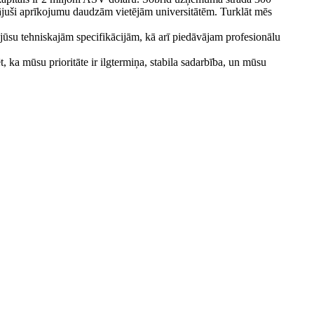
dājuši aprīkojumu daudzām vietējām universitātēm. Turklāt mēs
ūsu tehniskajām specifikācijām, kā arī piedāvājam profesionālu
 ka mūsu prioritāte ir ilgtermiņa, stabila sadarbība, un mūsu