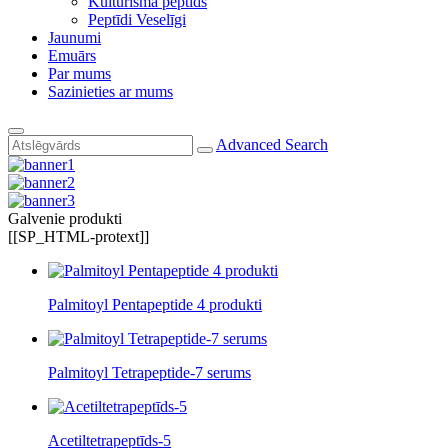
Kultūrisma peptīds
Peptīdi Veselīgi
Jaunumi
Emuārs
Par mums
Sazinieties ar mums
Advanced Search
Galvenie produkti
[[SP_HTML-protext]]
Palmitoyl Pentapeptide 4 produkti
Palmitoyl Tetrapeptide-7 serums
Acetiltetrapeptīds-5