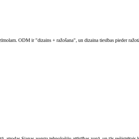
zīmolam. ODM ir "dizains + ražošana", un dizaina tiesības pieder ražot
, atrodas Sjaņas augsto tehnoloģiju attīstības zonā, un tās reģistrētai