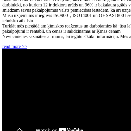
darbinieki, no kuriem 12 ir doktora grāds un 96% ir bakalaura grāds 
sniedzam savus pakalpojumus valsts pētniecības iestādēm, kā arī uzņ
Mūsu uzņēmums ir ieguvis ISO9001, ISO14001 un OHSAS18001 sertifikāt
tehnisko atbalstu.
Turklāt mēs piegādājam ķīmiskos reaģentus un darbojamies kā jūsu labi{
pakalpojumi ir rentabli, un cenas ir salīdzināmas ar Ķīnas cenām.
Nevilcinieties sazināties ar mums, lai iegūtu sīkāku informāciju. Mēs 
read more >>