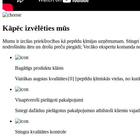
Kāpēc izvēlēties mūs
Mums ir izcilas priekšrocības kā peptīdu ķīmijas uzņēmumam. Stingri izv
nodrošinātu ātru un drošu preču piegādi; Vecāko ekspertu komanda n
Bagātīgs produktu klāsts
Vairākas augstas kvalitātes{0}}peptīdu ķīmiskās vielas, no kurā
Visaptveroši pielāgoti pakalpojumi
Sniegt dažādus pielāgotus pakalpojumus atbilstoši klientu vaja
Stingra kvalitātes kontrole