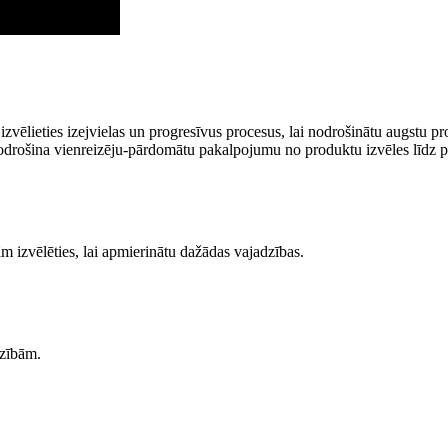
ēlieties izejvielas un progresīvus procesus, lai nodrošinātu augstu produ
odrošina vienreizēju-pārdomātu pakalpojumu no produktu izvēles līdz
m izvēlēties, lai apmierinātu dažādas vajadzības.
dzībām.