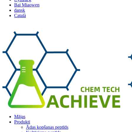
Bai Miaowen
dansk
Català
Mājas
Produkti
Ādas kopšanas peptīds