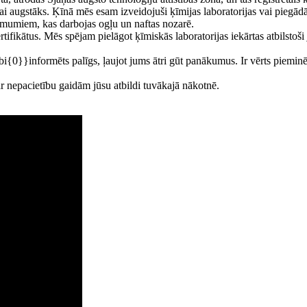
vai augstāks. Ķīnā mēs esam izveidojuši ķīmijas laboratorijas vai piegā
ēmumiem, kas darbojas ogļu un naftas nozarē.
us. Mēs spējam pielāgot ķīmiskās laboratorijas iekārtas atbilstoši j
0}}informēts palīgs, ļaujot jums ātri gūt panākumus. Ir vērts pieminēt,
ar nepacietību gaidām jūsu atbildi tuvākajā nākotnē.