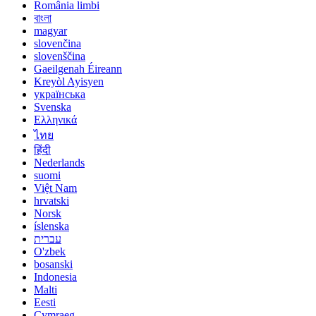
România limbi
বাংলা
magyar
slovenčina
slovenščina
Gaeilgenah Éireann
Kreyòl Ayisyen
українська
Svenska
Ελληνικά
ไทย
हिंदी
Nederlands
suomi
Việt Nam
hrvatski
Norsk
íslenska
עברית
O'zbek
bosanski
Indonesia
Malti
Eesti
Cymraeg