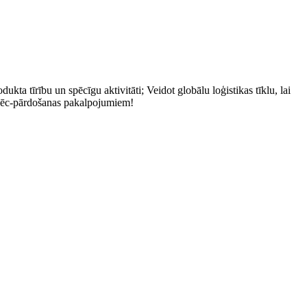
kta tīrību un spēcīgu aktivitāti; Veidot globālu loģistikas tīklu, lai
 pēc-pārdošanas pakalpojumiem!